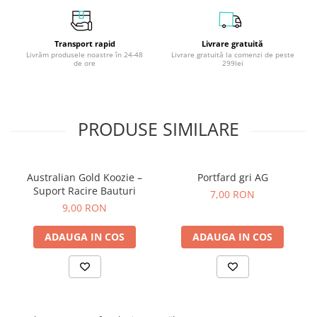
Transport rapid
Livrare gratuită
Livrăm produsele noastre în 24-48
Livrare gratuită la comenzi de peste
de ore
299lei
PRODUSE SIMILARE
Australian Gold Koozie –
Portfard gri AG
Suport Racire Bauturi
7,00 RON
9,00 RON
ADAUGA IN COS
ADAUGA IN COS