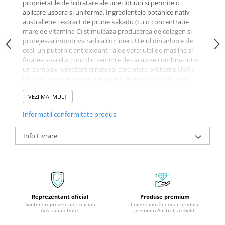
proprietatile de hidratare ale unei lotiuni si permite o
aplicare usoara si uniforma. Ingredientele botanice nativ
australiene : extract de prune kakadu (cu o concentratie
mare de vitamina C) stimuleaza producerea de colagen si
protejeaza impotriva radicalilor liberi. Uleiul din arbore de
ceai, un puternic antioxidant ; aloe vera; ulei de masline si
floarea soarelui ; unt din seminte de cacao se combina intr-
un complex hidratant si natural care ofera protectie UVA /
UVB si o ingrijire de calitate a pielii. Aceasta formula este
imbogatita cu un extract de caramel care accelereaza
VEZI MAI MULT
bronzarea.
Fara parabeni, alcool, gluten, paba
Informatii conformitate produs
Află mai mult despre ingredientele lotiunilor SPF
Stiati ca:
Info Livrare
aceasta este un gel pentru protectie solara
marca Australian Gold din gama SPF
este rezistent in contact cu apa 80 de minute.
Se aplica inainte de expunerea la razele solare. Spalati-va pe
maini dupa utilizare.
Reprezentant oficial
Produse premium
Suntem reprezentanți oficiali
Comercializăm doar produse
Australian Gold.
premium Australian Gold.