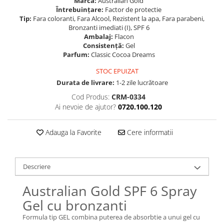
Marcă:
Australian Gold
Întrebuințare:
Factor de protectie
Tip:
Fara coloranti, Fara Alcool, Rezistent la apa, Fara parabeni,
Bronzanti imediati (I), SPF 6
Ambalaj:
Flacon
Consistență:
Gel
Parfum:
Classic Cocoa Dreams
STOC EPUIZAT
Durata de livrare:
1-2 zile lucrătoare
Cod Produs:
CRM-0334
Ai nevoie de ajutor?
0720.100.120
Adauga la Favorite
Cere informatii
Descriere
Australian Gold SPF 6 Spray
Gel cu bronzanti
Formula tip GEL combina puterea de absorbtie a unui gel cu