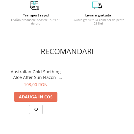
Transport rapid
Livrare gratuită
Livrăm produsele noastre în 24-48
Livrare gratuită la comenzi de peste
de ore
299lei
RECOMANDARI
Australian Gold Soothing
Aloe After Sun Flacon -
237ml
103,00 RON
ADAUGA IN COS