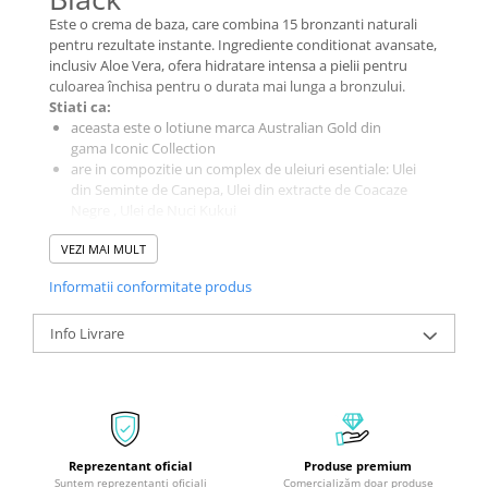
Este o crema de baza, care combina 15 bronzanti naturali
pentru rezultate instante. Ingrediente conditionat avansate,
inclusiv Aloe Vera, ofera hidratare intensa a pielii pentru
culoarea închisa pentru o durata mai lunga a bronzului.
Stiati ca:
aceasta este o lotiune marca Australian Gold din
gama Iconic Collection
are in compozitie un complex de uleiuri esentiale: Ulei
din Seminte de Canepa, Ulei din extracte de Coacaze
Negre , Ulei de Nuci Kukui
alte Vitamine hranitoare pentru o piele atât de moale si
VEZI MAI MULT
fina la atingere
parfum: Temptous Berry
Informatii conformitate produs
Se aplica inainte de sedinta de solar. Spalati-va pe
maini dupa utilizare.
Info Livrare
Reprezentant oficial
Produse premium
Suntem reprezentanți oficiali
Comercializăm doar produse