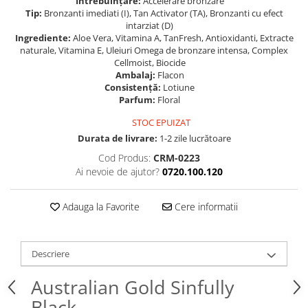
Întrebuințare:
Accelerare bronzare
Tip:
Bronzanti imediati (I), Tan Activator (TA), Bronzanti cu efect
intarziat (D)
Ingrediente:
Aloe Vera, Vitamina A, TanFresh, Antioxidanti, Extracte
naturale, Vitamina E, Uleiuri Omega de bronzare intensa, Complex
Cellmoist, Biocide
Ambalaj:
Flacon
Consistență:
Lotiune
Parfum:
Floral
STOC EPUIZAT
Durata de livrare:
1-2 zile lucrătoare
Cod Produs:
CRM-0223
Ai nevoie de ajutor?
0720.100.120
Adauga la Favorite
Cere informatii
Descriere
Australian Gold Sinfully
Black