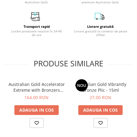
Australian Gold.
premium Australian Gold.
Transport rapid
Livrare gratuită
Livrăm produsele noastre în 24-48
Livrare gratuită la comenzi de peste
de ore
299lei
PRODUSE SIMILARE
Australian Gold Accelerator
Australian Gold Vibrantly
NOU
Extreme with Bronzers
Bronze Plic - 15ml
Flacon - 250ml
164,00 RON
27,00 RON
ADAUGA IN COS
ADAUGA IN COS