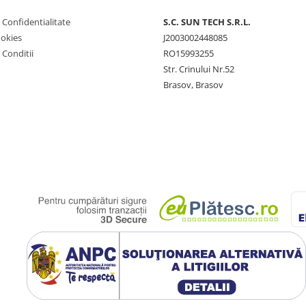
e Confidentialitate
S.C. SUN TECH S.R.L.
ookies
J2003002448085
 Conditii
RO15993255
Str. Crinului Nr.52
Brasov, Brasov