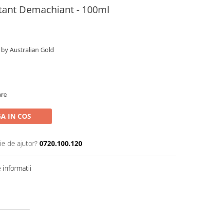
stant Demachiant - 100ml
t by Australian Gold
are
A IN COS
ie de ajutor?
0720.100.120
informatii