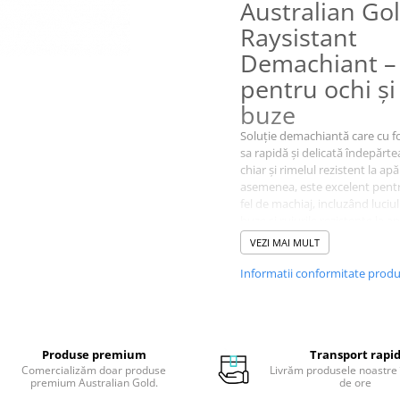
Australian Go
Raysistant
Demachiant –
pentru ochi şi
buze
Soluţie demachiantă care cu 
sa rapidă şi delicată îndepărte
chiar şi rimelul rezistent la apă
asemenea, este excelent pentr
fel de machiaj, incluzând luciu
buze și rujurile rezistente la ap
Ştiaţi că
:
VEZI MAI MULT
aceasta este un demachia
marca Australian Gold din
Informatii conformitate prod
gama Raysistant Make Up
oferă o sezaţie de răcorire şi
hidratează tenul
Produse premium
Transport rapi
Comercializăm doar produse
Livrăm produsele noastre 
premium Australian Gold.
de ore