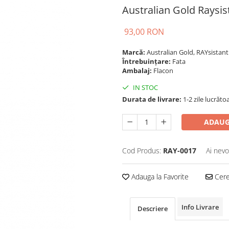
Australian Gold Raysi
93,00 RON
Marcă:
Australian Gold, RAYsistan
Întrebuințare:
Fata
Ambalaj:
Flacon
IN STOC
Durata de livrare:
1-2 zile lucrăto
ADAUG
Cod Produs:
RAY-0017
Ai nevo
Adauga la Favorite
Cere 
Info Livrare
Descriere