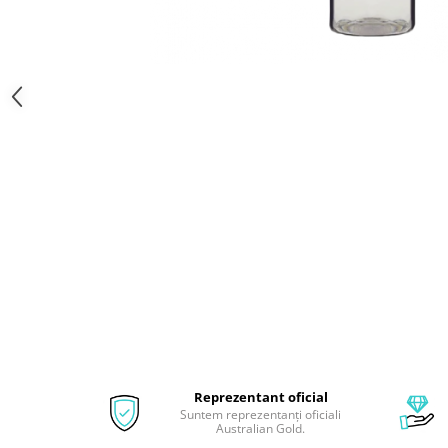
Reprezentant oficial
Suntem reprezentanți oficiali
Australian Gold.