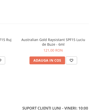
F15 Ruj
Australian Gold Raysistant SPF15 Luciu
Australian
de Buze - 6ml
ilu
121,00 RON
ADAUGA IN COS
AD
SUPORT CLIENTI
LUNI - VINERI: 10:00