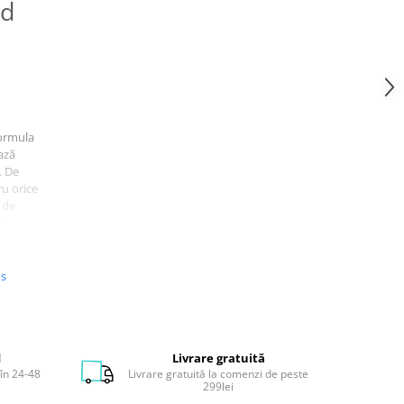
ld
formula
ază
. De
u orice
l de
ă.
nt
us
 iţi
d
Livrare gratuită
în 24-48
Livrare gratuită la comenzi de peste
299lei