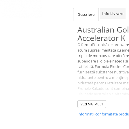
Info Livrare
Descriere
Australian Go
Accelerator K
O formulă iconică de bronzare
acum supraalimentată cu ame
triplu de morcov, care oferă r
superioare și o piele netedă și
catifelată. Formula Biosine 
furnizează substanțe nutritive 
hidratante pentru a menține p
hidratată pentru rezultate ma
Prunele Kakadu sunt combina
ulei nativ australian și vitamin
pentru a ajuta la protejarea î
VEZI MAI MULT
factorilor de mediu, pentru u
auriu. Această formulă ușoară
Informatii conformitate prod
absorbție rapidă, vă va oferi t
rezultatele dorite!
Stiaţi că: