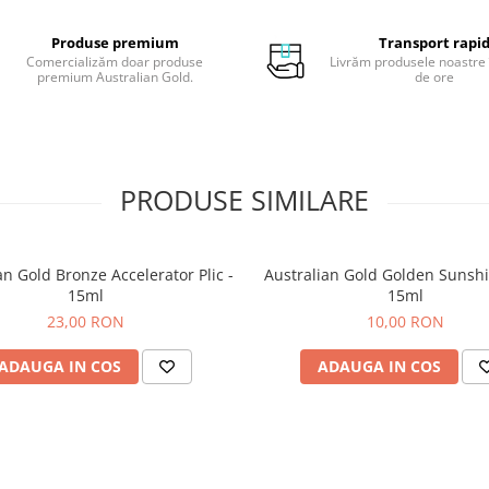
aceasta este o loţiune
marca Australian Gold din
Produse premium
Transport rapi
gama Iconic Collection
Comercializăm doar produse
Livrăm produsele noastre 
conţine amestec triplu de
premium Australian Gold.
de ore
Biosine Complex, prune K
migdale dulci, ulei de cocos
şofrănel, Aloe Vera şi ulei d
arbore de ceai.
Parfum: CocoaDreams
PRODUSE SIMILARE
Se aplică înainte de şedinţa de
Spală-te pe mâini după utilizar
an Gold Bronze Accelerator Plic -
Australian Gold Golden Sunshin
15ml
15ml
23,00 RON
10,00 RON
ADAUGA IN COS
ADAUGA IN COS