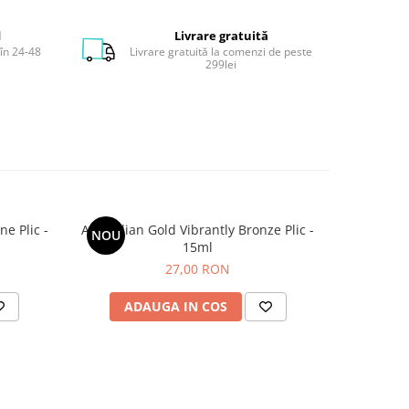
d
Livrare gratuită
în 24-48
Livrare gratuită la comenzi de peste
 morcov,
299lei
akadu,
 şi
in
 solar.
e.
e Plic -
Australian Gold Vibrantly Bronze Plic -
Australia
NOU
15ml
27,00 RON
ADAUGA IN COS
AD