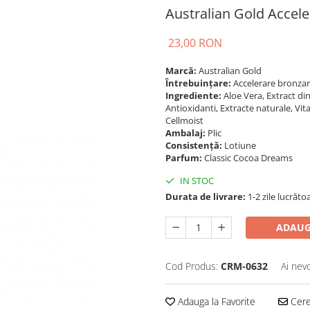
Australian Gold Accele
23,00 RON
Marcă:
Australian Gold
Întrebuințare:
Accelerare bronza
Ingrediente:
Aloe Vera, Extract din
Antioxidanti, Extracte naturale, V
Cellmoist
Ambalaj:
Plic
Consistență:
Lotiune
Parfum:
Classic Cocoa Dreams
IN STOC
Durata de livrare:
1-2 zile lucrăto
ADAUG
Cod Produs:
CRM-0632
Ai nev
Adauga la Favorite
Cere 