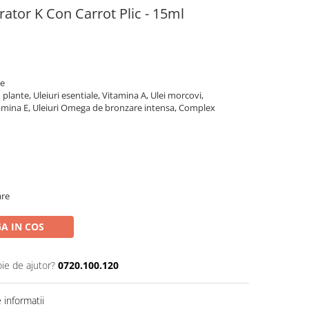
rator K Con Carrot Plic - 15ml
re
 plante, Uleiuri esentiale, Vitamina A, Ulei morcovi,
itamina E, Uleiuri Omega de bronzare intensa, Complex
are
A IN COS
oie de ajutor?
0720.100.120
informatii