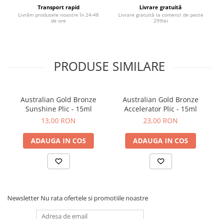
utilizare.
Transport rapid
Livrare gratuită
Livrăm produsele noastre în 24-48
Livrare gratuită la comenzi de peste
de ore
299lei
PRODUSE SIMILARE
Australian Gold Bronze
Australian Gold Bronze
Sunshine Plic - 15ml
Accelerator Plic - 15ml
13,00 RON
23,00 RON
ADAUGA IN COS
ADAUGA IN COS
Newsletter
Nu rata ofertele si promotiile noastre