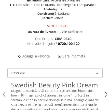
Întrebuințare:
Accelerare bronzare
Tip:
Fara silicon, Fara coloranti, Hipoalergenic, Fara parabeni
Ambalaj:
Plic
Consistență:
Lotiune
Parfum:
Altele...
STOC EPUIZAT
Durata de livrare:
1-2 zile lucrătoare
Cod Produs:
CRM-0540
Ai nevoie de ajutor?
0720.100.120
Adauga la Favorite
Cere informatii
Descriere
Swedish Beauty Pink Dream
Dragoste. Muzică. Artă. Libertate. Eşti un copil hippie tipic
boem. Îţi imaginezi că călătoreşti în lume îmbrăcată în
sarafan, cu flori în păr și o dorință în inimă. Adaugă o rază de
soare reveriei tale cu această cremă intensificatoare! Nucile
de cocos exotice şi arganul aduc pace şi armonie pielii, astfel