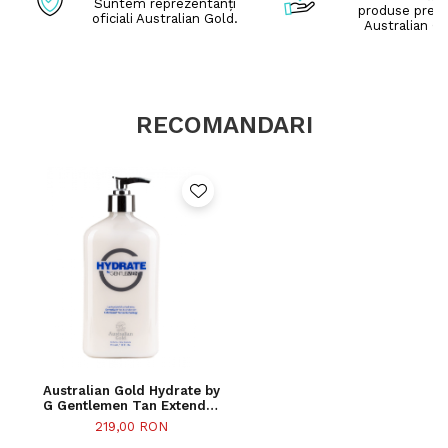
Suntem reprezentanți
produse pre
oficiali Australian Gold.
Australian Go
RECOMANDARI
Australian Gold Hydrate by
G Gentlemen Tan Extender
Flacon - 535ml
219,00 RON