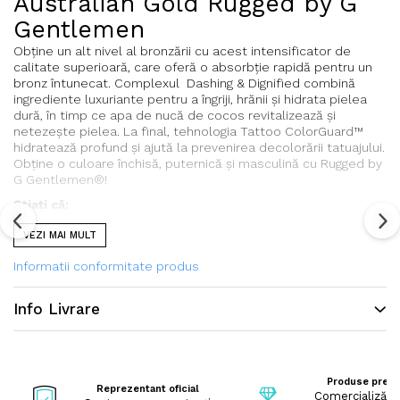
Australian Gold Rugged by G
Gentlemen
Obține un alt nivel al bronzării cu acest intensificator de
calitate superioară, care oferă o absorbție rapidă pentru un
bronz întunecat. Complexul Dashing & Dignified combină
ingrediente luxuriante pentru a îngriji, hrănii și hidrata pielea
dură, în timp ce apa de nucă de cocos revitalizează și
netezește pielea. La final, tehnologia Tattoo ColorGuard™
hidratează profund şi ajută la prevenirea decolorării tatuajului.
Obține o culoare închisă, puternică și masculină cu Rugged by
G Gentlemen®!
Ştiaţi că:
VEZI MAI MULT
aceasta este o loţiune marca Australian Gold din
gama G Gentlemen
Informatii conformitate produs
conţine un Complex unic formulat în mod specific
pentru pielea bărbaţilor, mărind rezistenţa acesteia, în
Info Livrare
timp ce blochează umiditatea, pentru o hidratare care
durează mai mult
Se aplică înainte de şedinta de solar. Spălaţi-vă pe
mâini după utilizare.
Produse prem
Reprezentant oficial
Comercializăm