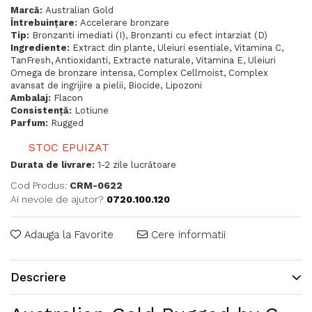
Marcă:
Australian Gold
Întrebuințare:
Accelerare bronzare
Tip:
Bronzanti imediati (I), Bronzanti cu efect intarziat (D)
Ingrediente:
Extract din plante, Uleiuri esentiale, Vitamina C,
TanFresh, Antioxidanti, Extracte naturale, Vitamina E, Uleiuri
Omega de bronzare intensa, Complex Cellmoist, Complex
avansat de ingrijire a pielii, Biocide, Lipozoni
Ambalaj:
Flacon
Consistență:
Lotiune
Parfum:
Rugged
STOC EPUIZAT
Durata de livrare:
1-2 zile lucrătoare
Cod Produs:
CRM-0622
Ai nevoie de ajutor?
0720.100.120
Adauga la Favorite
Cere informatii
Descriere