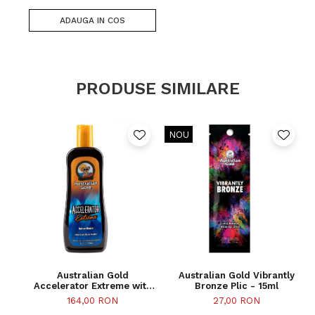
ADAUGA IN COS
PRODUSE SIMILARE
NOU
Australian Gold
Australian Gold Vibrantly
Accelerator Extreme with
Bronze Plic - 15ml
Bronzers Flacon - 250ml
164,00 RON
27,00 RON