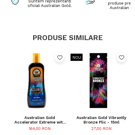
Suntem reprezentanți
produse pre
oficiali Australian Gold.
Australian Go
PRODUSE SIMILARE
NOU
Australian Gold
Australian Gold Vibrantly
Accelerator Extreme with
Bronze Plic - 15ml
Bronzers Flacon - 250ml
164,00 RON
27,00 RON