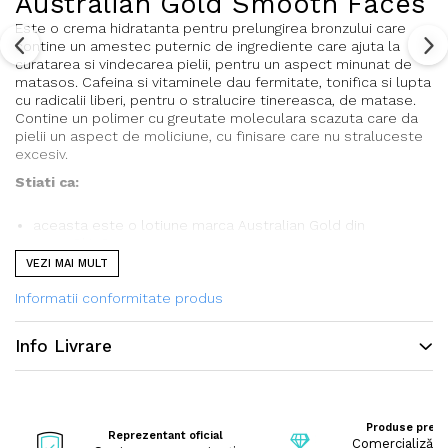
Australian Gold Smooth Faces
Este o crema hidratanta pentru prelungirea bronzului care
contine un amestec puternic de ingrediente care ajuta la
curatarea si vindecarea pielii, pentru un aspect minunat de
matasos. Cafeina si vitaminele dau fermitate, tonifica si lupta
cu radicalii liberi, pentru o stralucire tinereasca, de matase.
Contine un polimer cu greutate moleculara scazuta care da
pielii un aspect de moliciune, cu finisare care nu straluceste
excesiv.
Stiati ca:
aceasta este o lotiune marca Australian Gold din
gama SkinCare
este o crema hipoalergenica, fara parfum, speciala
VEZI MAI MULT
pentru pielea sensibila
Informatii conformitate produs
Se aplica inainte de sedinta de solar. Spalati-va pe
maini dupa utilizare.
Info Livrare
Produse prem
Reprezentant oficial
Comercializăm