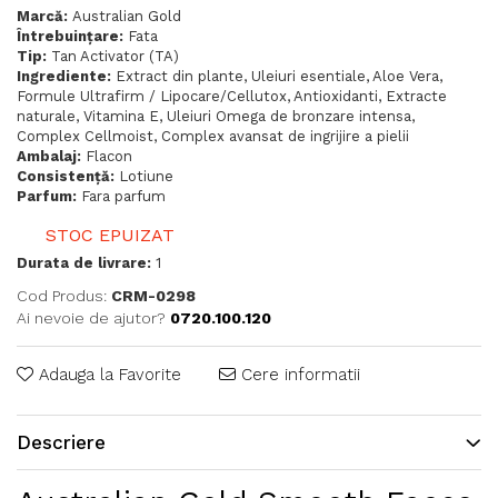
Marcă:
Australian Gold
Întrebuințare:
Fata
Tip:
Tan Activator (TA)
Ingrediente:
Extract din plante, Uleiuri esentiale, Aloe Vera,
Formule Ultrafirm / Lipocare/Cellutox, Antioxidanti, Extracte
naturale, Vitamina E, Uleiuri Omega de bronzare intensa,
Complex Cellmoist, Complex avansat de ingrijire a pielii
Ambalaj:
Flacon
Consistență:
Lotiune
Parfum:
Fara parfum
STOC EPUIZAT
Durata de livrare:
1
Cod Produs:
CRM-0298
Ai nevoie de ajutor?
0720.100.120
Adauga la Favorite
Cere informatii
Descriere