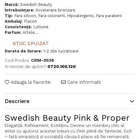
Marcă:
Swedish Beauty
Întrebuințare:
Accelerare bronzare
Tip:
Fara silicon, Fara coloranti, Hipoalergenic, Fara parabeni
Ambalaj:
Flacon
Consistență:
Lotiune
Parfum:
Altele...
STOC EPUIZAT
Durata de livrare:
1-2 zile lucrătoare
Cod Produs:
CRM-0538
Ai nevoie de ajutor?
0720.100.120
Adauga la Favorite
Cere informatii
Descriere
Swedish Beauty Pink & Proper
Eleganţă. Rafinament. Echilibru. Devine un membru chic al
elitei cu ajutorul acestei loţiuni cu DHA plină de fantezie. Esti
o fată simpatică şi sociabilă căruia îi place să fie remarcată,