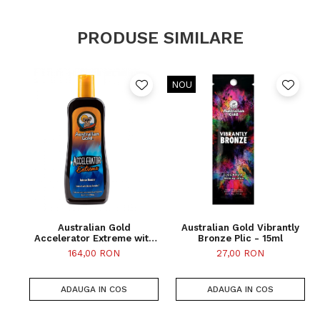
Parfum: Pinkberry
Produsele Swedish Beauty conţin doar ingrediente
organice, fără silicon, gluten, coloranţi sintetici, soia,
PRODUSE SIMILARE
parabeni şi BPA.
Se aplică înainte de şedinţa de solar. Spală-te pe mâini după
utilizare.
NOU
Australian Gold
Australian Gold Vibrantly
Accelerator Extreme with
Bronze Plic - 15ml
Bronzers Flacon - 250ml
164,00 RON
27,00 RON
ADAUGA IN COS
ADAUGA IN COS